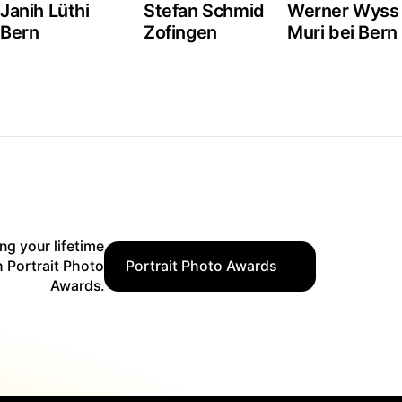
Janih Lüthi
Stefan Schmid
Werner Wyss
Bern
Zofingen
Muri bei Bern
ing your lifetime
h Portrait Photo
Portrait Photo Awards
Awards.