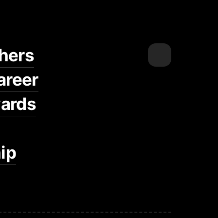
hers
areer
ards
ip