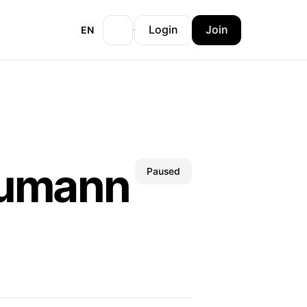
Login
Join
EN
aumann
Paused