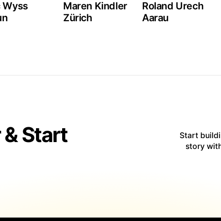
c Wyss
Maren Kindler
Roland Urech
un
Zürich
Aarau
& Start
Start build
story wit