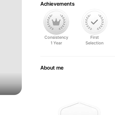
Achievements
Consistency
First
1 Year
Selection
About me
Ich liebe das spiel mit Licht und Scha
Die Fotografie sehe ich als Reise, ob 
auf die Suche nach uns selbst, nach 
gegenüber. Wenn wir uns die Zeit nehm
Facetten von uns selber, unseren Mit