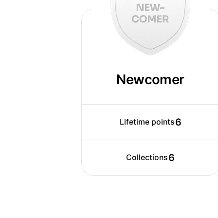
Newcomer
6
Lifetime points
6
Collections