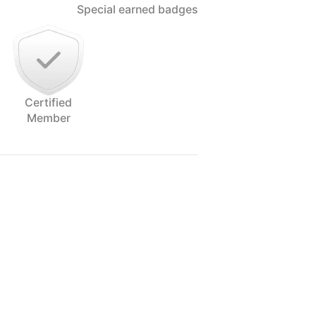
Special earned badges
Certified
Member
tten, gepaart mit echten Emotionen.
vor oder hinter der Kamera gehen wir
dem verborgenen ich und dem
en, lässt uns jeder Weggefährte neue
menschen und dem Leben entdecken.