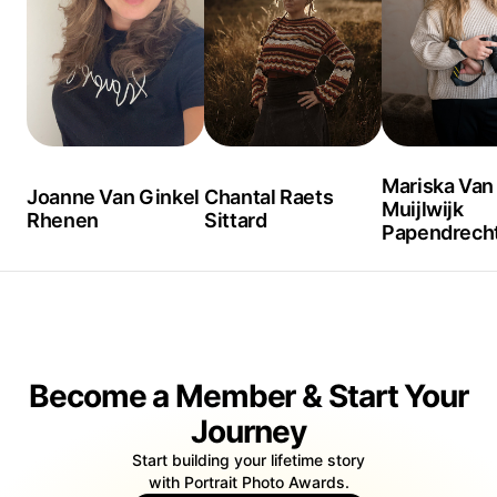
reis was onverwacht maar elk moment waard.
Jouw verhaal wacht om verteld te worden, en ik ben hier om
dat in één enkel beeld te vangen. Want iedereen heeft een
verhaal dat het verdient om gezien te worden. Laten we
samen jouw hoofdstuk beginnen.
Mariska Van
Joanne Van Ginkel
Chantal Raets
Muijlwijk
Rhenen
Sittard
Papendrech
Become a Member & Start Your
Journey
Start building your lifetime story
with Portrait Photo Awards.