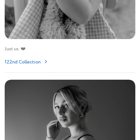
Just us. ❤️
122nd Collection